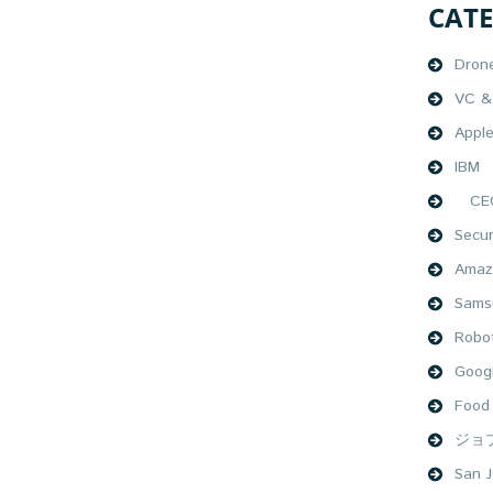
CAT
Dron
VC & 
Appl
IBM
CEO
Secur
Amaz
Sams
Robo
Goog
Food
ジョ
San J