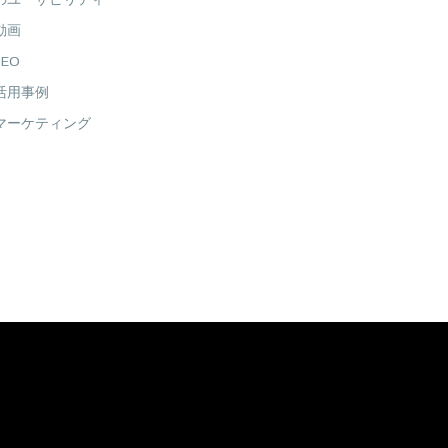
のユーザビリティ
動画
EO
活用事例
マーケティング