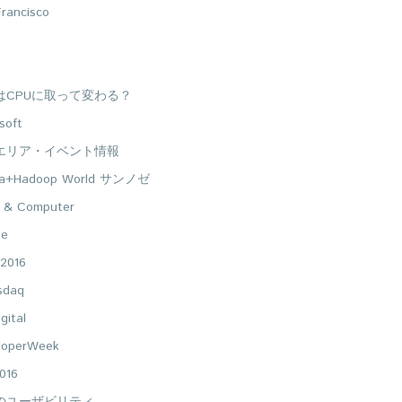
rancisco
UはCPUに取って変わる？
soft
エリア・イベント情報
ta+Hadoop World サンノゼ
 & Computer
ne
2016
sdaq
gital
loperWeek
016