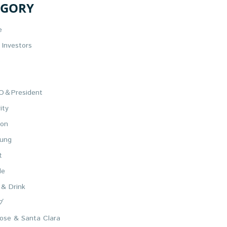
EGORY
e
Investors
e
＆President
ity
on
ung
t
le
 & Drink
ブ
ose & Santa Clara