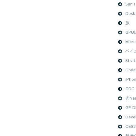
San F
Desk
旅
GP
Micro
ベイ
Stra
Code
iPho
GDC 
@Na
GE Di
Deve
CES2