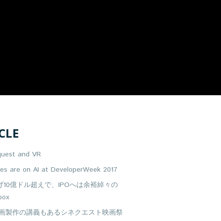
CLE
quest and VR
yes are on AI at DeveloperWeek 2017
げ10億ドル超えで、IPOへは余裕綽々の
box
映画製作の講義もあるシネクエスト映画祭