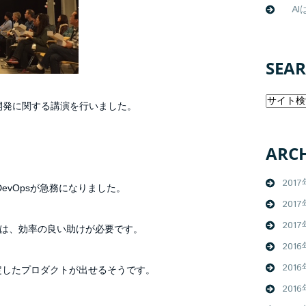
AIは
SEA
d上の開発に関する講演を行いました。
。
ARCH
201
evOpsが急務になりました。
201
2017
は、効率の良い助けが必要です。
2016
2016
定したプロダクトが出せるそうです。
2016