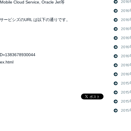
201
 Cloud Service, Oracle Jet等
201
201
ービシズのURL は以下の通りです。
201
201
201
abID=1383678930044
201
dex.html
201
2016
2015
201
201
201