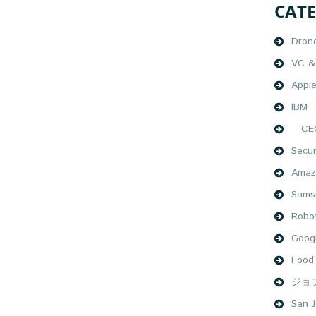
CAT
Dron
VC & 
Appl
IBM
CEO
Secur
Amaz
Sams
Robo
Goog
Food
ジョ
San J