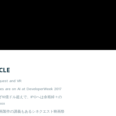
CLE
quest and VR
yes are on AI at DeveloperWeek 2017
げ10億ドル超えで、IPOへは余裕綽々の
box
映画製作の講義もあるシネクエスト映画祭