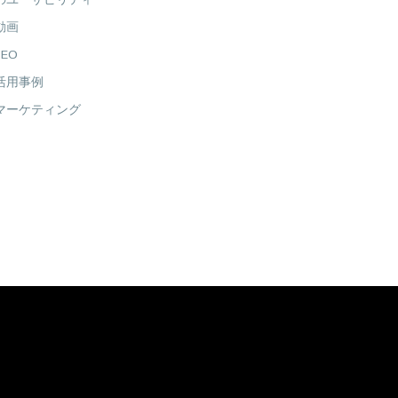
のユーザビリティ
動画
EO
活用事例
マーケティング