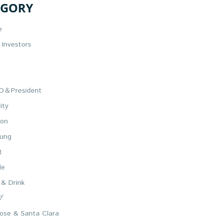
EGORY
e
Investors
e
＆President
ity
on
ung
t
le
 & Drink
ブ
ose & Santa Clara