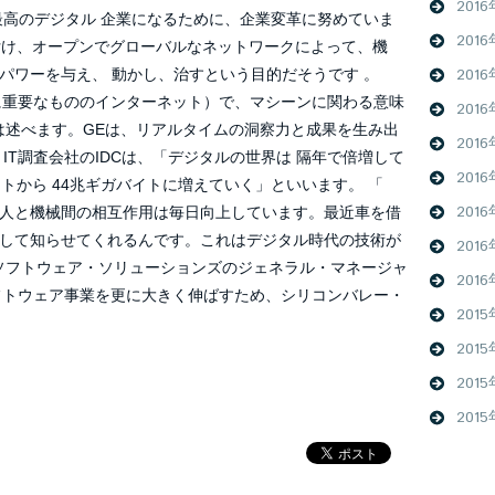
201
最高のデジタル 企業になるために、企業変革に努めていま
201
付け、オープンでグローバルなネットワークによって、機
201
パワーを与え、 動かし、治すという目的だそうです 。
t Things（真に重要なもののインターネット）で、マシーンに関わる意味
201
は述べます。GEは、リアルタイムの洞察力と成果を生み出
201
IT調査会社のIDCは、「デジタルの世界は 隔年で倍増して
201
バイトから 44兆ギガバイトに増えていく」といいます。 「
201
人と機械間の相互作用は毎日向上しています。最近車を借
して知らせてくれるんです。これはデジタル時代の技術が
201
ソフトウェア・ソリューションズのジェネラル・マネージャ
2016
alでは現在、ソフトウェア事業を更に大きく伸ばすため、シリコンバレー・
2015
201
201
201