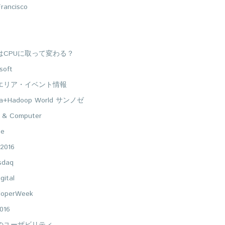
rancisco
UはCPUに取って変わる？
soft
エリア・イベント情報
ta+Hadoop World サンノゼ
 & Computer
ne
2016
sdaq
gital
loperWeek
016