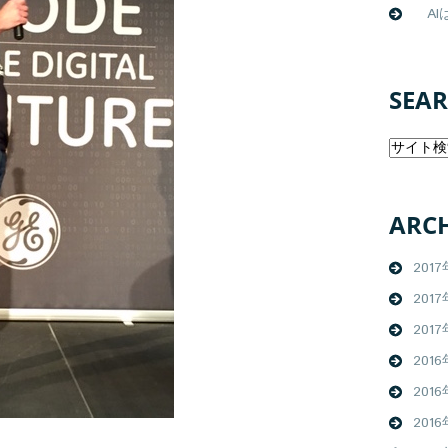
AIは
SEA
ARCH
201
201
2017
2016
2016
2016