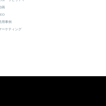
のユーザビリティ
動画
EO
活用事例
マーケティング