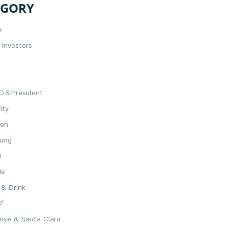
EGORY
e
Investors
e
＆President
ity
on
ung
t
le
 & Drink
ブ
ose & Santa Clara