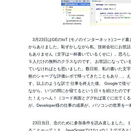
3月23日はGEのIoT (モノのインターネット)コー
からありました。恥ずかしながら私、技術会社にお世話
もありません（文字は一杯書いているくせに）。恐ろし
５人だけの無料のクラスなのです。 お世話になってい
ていなければとも思いました。数日前、私の書いた文字
枚のシャープな評価レポで帰ってきたこともあり…。え
す。以上のような訳で 仕事を終えた後、 Googleで借りて
ながら、いつの間にか寝てるという日々を続けたのです
た！えっへん！（コード画面とググれば直ぐに出てくる
が。Developer様の仕事の成果が、パソコンの世界
23日当日、念のために参加条件を読み直しました。１）API
ることーって！え、JavaScriptではないの！？ググる