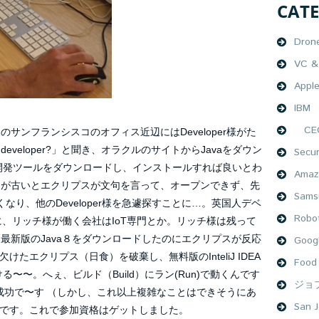
CAT
Dron
VC & 
Appl
IBM
CEO
サンフランシスコのオフィス近辺にはDeveloper様がた
 developer?」と聞き、オラクルのサイトからJavaをダウン
Secur
vaの開発ツールをダウンロードし、インストールすれば良いとわ
Amaz
ョンが古いとエクリプスが文句を言って、オープンできず、先
Sams
くなり、他のDeveloper様を急遽探すことに…。英国人デベ
Robo
、リッチ様が働く会社はIoT専門とか。リッチ様は残って
、最新版のJava８をダウンロードしたのにエクリプスが反応
Goog
エクリプス（日食）を破棄し、無料版のInteliJ IDEA
Food
〜〜。へぇ、ビルド（Build）にラン(Run)で動くんです
ジョ
 code。成功で〜す （しかし、これ以上複雑なことはできそうにあ
San J
です。これで参加資格はゲットしました。