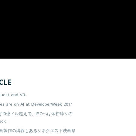
CLE
quest and VR
yes are on AI at DeveloperWeek 2017
げ10億ドル超えで、IPOへは余裕綽々の
box
映画製作の講義もあるシネクエスト映画祭