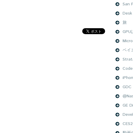
San F
Desk
旅
GP
Micro
ベイ
Stra
Code
iPho
GDC 
@Na
GE Di
Deve
CES2