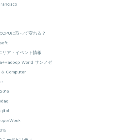
rancisco
UはCPUに取って変わる？
soft
エリア・イベント情報
ta+Hadoop World サンノゼ
 & Computer
ne
2016
sdaq
gital
loperWeek
016