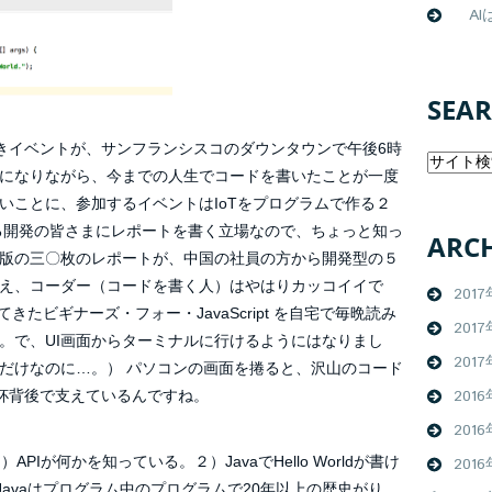
AIは
SEA
ド書きイベントが、サンフランシスコのダウンタウンで午後6時
になりながら、今までの人生でコードを書いたことが一度
いことに、参加するイベントはIoTをプログラムで作る２
る開発の皆さまにレポートを書く立場なので、ちょっと知っ
ARCH
版の三〇枚のレポートが、中国の社員の方から開発型の５
え、コーダー（コードを書く人）はやはりカッコイイで
201
きたビギナーズ・フォー・JavaScript を自宅で毎晩読み
201
。で、UI画面からターミナルに行けるようにはなりまし
2017
だけなのに…。） パソコンの画面を捲ると、沢山のコード
2016
を一杯背後で支えているんですね。
2016
が何かを知っている。２）JavaでHello Worldが書け
2016
とJavaはプログラム中のプログラムで20年以上の歴史がり、