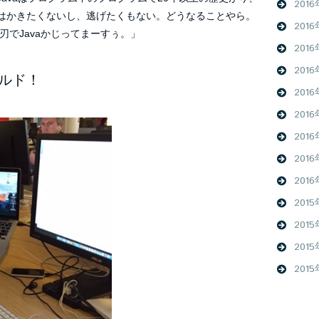
201
か！恥はかきたくないし、逃げたくもない。どうなることやら。
201
でJavaかじってまーすぅ。」
201
201
ールド！
201
201
201
201
2016
2015
201
201
201